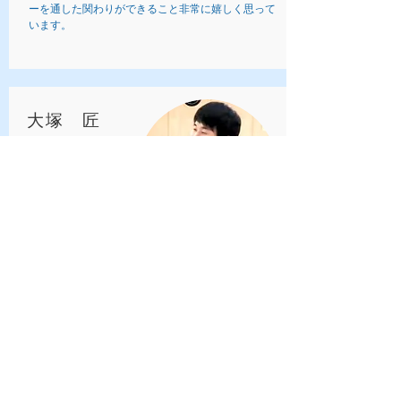
ーを通した関わりができること非常に嬉しく思って
います。
​大塚 匠
Otsuka, Takumi
理学療法士として、リハビリ病院にて小児疾患やそ
の他様々な疾患の方々と関わっています。
OluOluの活動では、病院での個別のリハビリとは違
った、リラックスした姿や子ども同士での交流の様
子を見ることができ、そのような姿を見る度に、集
団での関りの良さを感じています。
サッカーの経験は、正直、会員の子ども達と大差あ
りません。
子どもたちが楽しく過ごせる環境作り
や、上達に向けた身体作りをしながら、自分もサッ