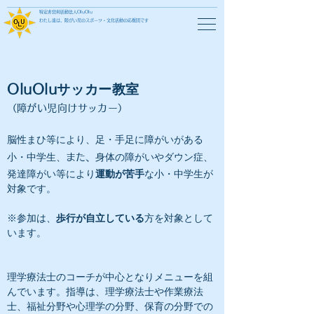
特定非営利活動法人OluOlu
わたし達は、障がい児のスポーツ・文化活動の応援団です
サッカー教室
OluOlu
​（障がい児向けサッカー）
脳性まひ等により、足・手足に障がいがある
小・中学生、
身体の障がいやダウン症、
​また、
発達障がい等により
運動が苦手
​な小・中学生が
対象です。
※参加は、
歩行が自立している
方を対象として
います。
理学療法士のコーチが中心となりメニューを組
んでいます。指導は、理学療法士や作業療法
士、福祉分野や心理学の分野、保育の分野での