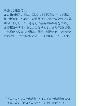
最後にご報告です。
​２１日の練習の前に、OluOluをNPO法人として東京
都に申請するために、役員及び正会員で設立総会を執
り行いました。これをもとに総会の議事録を作成し、
提出書類を準備することになります。また申請に関し
て進展がありました際は、随時ご報告させていただき
ますので、ご支援のほどよろしくお願いいたします。
「​ピヨピヨちゃん準備運動」〜！先ずは準備運動が大切
ですね。次の「ピヨピヨちゃん」も楽しみです(￣∀￣)