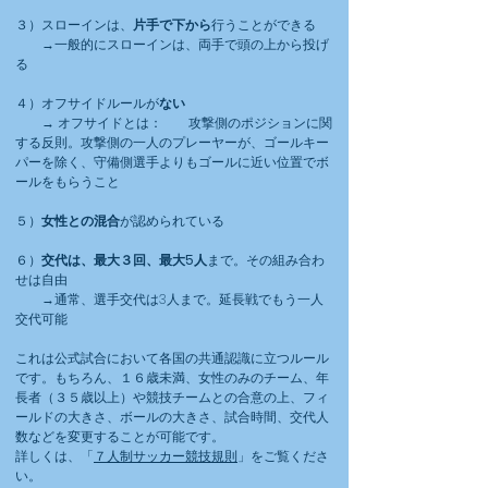
​３）スローインは、
片手で下から
行うことができる
→一般的にスローインは、両手で頭の上から投げ
る
４）オフサイドルールが
ない
→ オフサイドとは： 攻撃側のポジションに関
する反則。攻撃側の一人のプレーヤーが、ゴールキー
パーを除く、守備側選手よりもゴールに近い位置でボ
ールをもらうこと
５）
女性との混合
が認められている
６）
交代は、最大３回、最大5人
まで。その組み合わ
せは自由
→通常、選手交代は3人まで。延長戦でもう一人
交代可能
これは公式試合において各国の共通認識に立つルール
です。もちろん、１６歳未満、女性のみのチーム、年
長者（３５歳以上）や競技チームとの合意の上、フィ
ールドの大きさ、ボールの大きさ、試合時間、交代人
数などを変更することが可能です。
​詳しくは、「
７人制サッカー競技規則
」をご覧くださ
い。