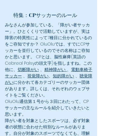
CP
特集：
サッカーのルール
みなさんが参加している、「障がい者サッカ
ー」。ひとくくりで活動していますが、実は
障害の特異性によって7種目に分かれているの
をご存知ですか？ OluOluでは、すでにCPサ
ッカーを並行しているのでその名称はご存知
かと思います。 CPとは、脳性麻痺(英語の
Cebreal Palsyの頭文字)を指しますね。この
他に、
切断障がい
、
精神障
がい
、
電動車椅子
サッカー
、
視覚障がい
、
知的障がい
、
聴覚障
がい
に分かれて各カテゴリーのサッカー団体
があります。詳しくは、それぞれのウェブサ
イトをご覧ください。
OluOlu通信第１号から３回にわたって、CP
サッカーの主なルールを紹介していきたいと
思います。
障がい者を対象としたスポーツは、必ず対象
者の状態に合わせた特別なルールがありま
す。自分が対象のスポーツでなくても、理解