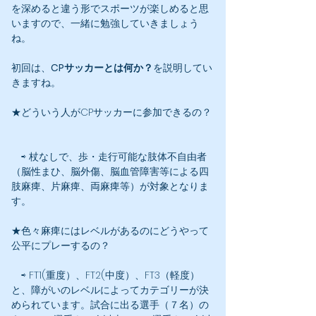
を深めると違う形でスポーツが楽しめると思
いますので、一緒に勉強していきましょう
ね。
初回は、
CPサッカーとは何か？
を説明してい
きますね。
★どういう人がCPサッカーに参加できるの？
⇨ 杖なしで、歩・走行可能な肢体不自由者
（脳性まひ、脳外傷、脳血管障害等による四
肢麻痺、片麻痺、両麻痺等）が対象となりま
す。
★色々麻痺にはレベルがあるのにどうやって
公平にプレーするの？
⇨ FT1(重度）、FT2(中度）、FT3（軽度）
と、障がいのレベルによってカテゴリーが決
められています。試合に出る選手（７名）の