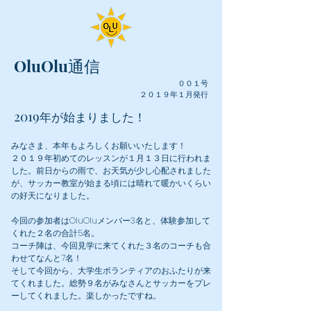
OluOlu通信
００１
号
​２０１９年１月発行
2019
年が始まりました！
みなさま、本年もよろしくお願いいたします！
２０１９年初めてのレッスンが１月１３日に行われま
した。前日からの雨で、お天気が少し心配されました
が、サッカー教室が始まる頃には晴れて暖かいくらい
の好天になりました。
今回の参加者はOluOluメンバー3名と、体験参加して
くれた２名の合計5名。
コーチ陣は、今回見学に来てくれた３名のコーチも合
わせてなんと7名！
そして今回から、大学生ボランティアのおふたりが来
てくれました。総勢９名がみなさんとサッカーをプレ
ーしてくれました。楽しかったですね。