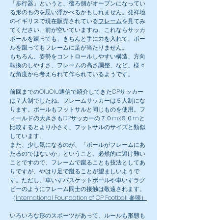
「歩行器」というと、後ろ側がオープンになってい
る形のものを思い浮かべるかもしれません。発祥地
のイギリスで現在販売されている
フレーム
を見てみ
てください。前が空いていますね。これならサッカ
ボールを蹴っても、きちんと手に力を入れて、ボー
ルを蹴ってもフレームに足が当たりません。
もちろん、姿勢をコントロールしやすい構造、方向
転換のしやすさ、フレームの高さ調整、など、様々
な角度から考えられて作られているようです。
前回までのOluOlu通信で紹介してきたCPサッカー
は７人制でしたね。フレームサッカーは５人制にな
ります。ボールもフットサルと同じものを使用。フ
ィールドの大きさもCPサッカーの７０mx５０mと
比較するとより小さく、フットサルのサイズと類似
しています。
​また、少し気になるのが、「ボールがフレームにあ
たるのではないか」ということ。必然的に避け難い
ことですので、フレームで蹴ることも技法としてあ
りですが、やはり足で蹴ることが望ましいようで
す。ただし、車いすバスケットボールや車いすラグ
ビーのようにフレーム同士の接触は敬遠されます。
（
International Foundation of CP Football 参照）
いろいろな形のスポーツがあって、ルールも形態も