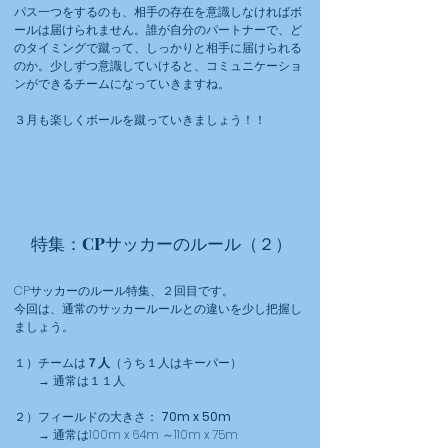
パス一つをするのも、相手の存在を意識しなければボ
ールは届けられません。誰が自分のパートナーで、ど
のタイミングで蹴って、しっかりと相手に届けられる
のか。少しずつ意識していけると、コミュニケーショ
ンができるチームになっていきますね。
​３月も楽しくボールを蹴っていきましょう！！
CP
特集：
サッカーのルール（２）
CPサッカーのルール特集、２回目です。
今回は、通常のサッカールールとの違いを少し把握し
ましょう。
１）チームは
７人
（うち１人はキーパー）
→ 通常は１１人
２）フィールドの大きさ：
70m x 50m
→ 通常は100m x 64m ～110m x 75m