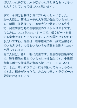
ぜひ入った喜びと、入らなかった悔しさをもっともっ
と大きくしていってほしいと思います。
さて、今回はお客様がお二方いらっしゃいました。
お一人目は、菊地コーチの大学院の先生でいらっしゃ
る、新田 収教授です。首都大学で教えている先生
で、発達障害分野の理学療法のスペシャリストです。
ちなみに、Jazz Bassist（ジャズで、低くビートを奏
でる奏者です）だそうですよ。いつか聞かせていただ
きたいですね。先生は、理学療法の第一線で活躍され
ている方です。今後もいろいろな情報をお聞きしたい
と思っています。
お二人目は、藤川 明代先生です。社会医学技術学院
で、理学療法を教えていらっしゃる先生です。中級障
害者スポーツ指導員の資格も持ってらっしゃっいま
す。また、車いすラグビーにも関わってらっしゃるん
ですよ。機会があったら、みんなで車いすラグビーの
見学に行きましょう！