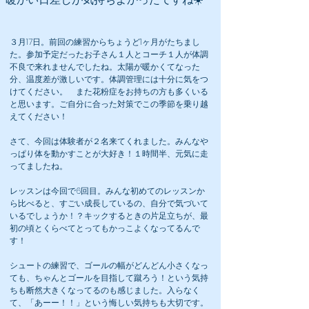
３月17日。前回の練習からちょうど1ヶ月がたちまし
た。参加予定だったお子さん１人とコーチ１人が体調
不良で来れませんでしたね。太陽が暖かくてなった
分、温度差が激しいです。体調管理には十分に気をつ
けてください。 また花粉症をお持ちの方も多くいる
と思います。ご自分に合った対策でこの季節を乗り越
えてください！
さて、今回は体験者が２名来てくれました。みんなや
っぱり体を動かすことが大好き！１時間半、元気に走
ってましたね。
レッスンは今回で6回目。みんな初めてのレッスンか
ら比べると、すごい成長しているの、自分で気づいて
いるでしょうか！？キックするときの片足立ちが、最
初の頃とくらべてとってもかっこよくなってるんで
す！
シュートの練習で、ゴールの幅がどんどん小さくなっ
ても、ちゃんとゴールを目指して蹴ろう！という気持
ちも断然大きくなってるのも感じました。入らなく
て、「あーー！！」という悔しい気持ちも大切です。