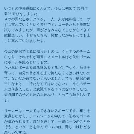
いつもの準備運動にくわえて、今日は初めて”共同作
業”の遊びをしました。
４つの異なるボックスを、一人一人が紐を握って一つ
ずつ重ねていくという遊びです。コーチたちも事前に
試してみましたが、声がけをみんなでしながらできて
結構楽しい。子どもたちも、興奮しながらとっても上
手に重ねていけましたよ。
今回の練習で印象に残ったものは、４人ずつのチーム
になり、それぞれが順番に３メートルほど先のゴール
にボールを蹴るというもの。
ただ単にボールを蹴る練習をするだけでなく、順番を
守って、自分の番が来るまで待たなくてはいけないの
で、なかなか待てない子もいました。でも、練習の後
半になると、「待たなくてはいけない」「うちのチー
ムは何点入った」と意識できるようになりましたね。
短時間での子ども達の上達ぶり、とっても頼もしいで
す。
サッカーは、一人ではできないスポーツです。相手を
意識しながら、チームワークを学んで、初めてゴール
が決められます。遊びを通して、一緒に一つのことを
行う、ということを学んでいくのは、難しいけれども
楽しいですね。