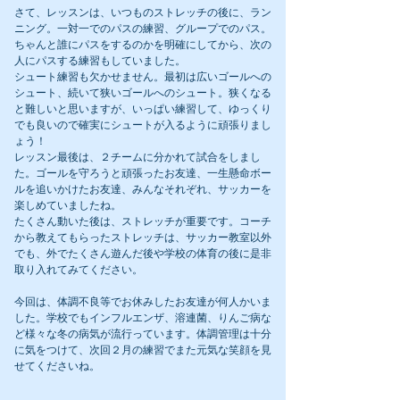
さて、レッスンは、いつものストレッチの後に、ラン
ニング。一対一でのパスの練習、グループでのパス。
ちゃんと誰にパスをするのかを明確にしてから、次の
人にパスする練習もしていました。
シュート練習も欠かせません。最初は広いゴールへの
シュート、続いて狭いゴールへのシュート。狭くなる
と難しいと思いますが、いっぱい練習して、ゆっくり
でも良いので確実にシュートが入るように頑張りまし
ょう！
レッスン最後は、２チームに分かれて試合をしまし
た。ゴールを守ろうと頑張ったお友達、一生懸命ボー
ルを追いかけたお友達、みんなそれぞれ、サッカーを
楽しめていましたね。
たくさん動いた後は、ストレッチが重要です。コーチ
から教えてもらったストレッチは、サッカー教室以外
でも、外でたくさん遊んだ後や学校の体育の後に是非
取り入れてみてください。
今回は、体調不良等でお休みしたお友達が何人かいま
した。学校でもインフルエンザ、溶連菌、りんご病な
ど様々な冬の病気が流行っています。体調管理は十分
に気をつけて、次回２月の練習でまた元気な笑顔を見
せてくださいね。