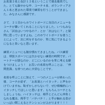
お友達２名と合計１２名ということで過去最高でし
た。とても賑やかな中、コーチ４名、ボランティアさ
ん１名と恵まれた環境で練習を行うことができまし
た。みなさんに感謝です。
さて、２１日からホワイトボードに当日のメニューを
コーチが書いてくれることになりました。いつもみな
さん「試合はいつやるの？」とか「次はなに？」と疑
問に思っていますよね。このホワイトボードを使うこ
とによって、次に何をするのか、常に気にできるよう
になると良いなと思います。
練習メニューにも随分慣れてきましたね。パス練習
は、球技スポーツには欠かせない練習の時間です。パ
ートナーが誰なのか、どこにいるのかを常に考える癖
をつけましょう！ お互いの名前を呼ぶことは、「仲
間意識」を持つために大切なことです。
名前を呼ぶことに加えて、一つのメニューが終わった
後、コーチが必ず、「お友達とハイタッチ」と声をか
けていますね。恥ずかしがらないで、ぜひ積極的にハ
イタッチしてほしいと思います。もちろんコーチとも
しましょうね。ハイタッチは、相手とどんどん仲良く
なれる魔法。両手で「パチパチ！」と手が触れる音が
いっぱい聞こえるとテンションが上がります！！！