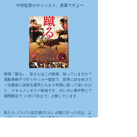
中村監督のサイン入り。貴重ですよ〜
映画『蹴る』。皆さんはこの映画、知っていますか？
電動車椅子で行うサッカー競技で、世界に目を向けて
一生懸命に頑張る選手たちを６年間に渡って追いかけ
た、ドキュメンタリー映画です。ポレポレ東中野にて
期間限定で（4月26日まで）上映しています。
私たち（OluOlu設立者の2人）が観に行った日は、よ
く晴れた春の午前中。朝の電車ダイヤの乱れから、映
写機を操作する技術者がまだ到着していない、とのこ
と。予告時間よりも遅くスタートする、と受付で言わ
れたので、まだ朝の１０時なのに小腹が空いた私たち