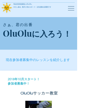
特定非営利活動法人OluOlu
わたし達は、障がい児のスポーツ・文化活動の応援団です
​さぁ、君の出番
OluOlu
に入ろう！
現在参加者募集中のレッスンを紹介します
​2018年10月スタート！
参加者募集中！
OluOlu
サッカー教室