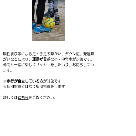
脳性まひ等による足・手足の障がい、ダウン症、発達障
がいなど
により、
運動が苦手
な小・中学生が対象です。
仲間と一緒に楽しくサッカーをしたい子、お待ちしてい
ます。
​※
歩行が自立している方
が対象です
※個別指導ではなく集団指導をします
詳しくは
こちら
をご覧ください。