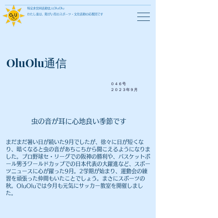
特定非営利活動法人OluOlu
わたし達は、障がい児のスポーツ・文化活動の応援団です
OluOlu通信
０４６号
​２０２３年９月
虫の音が耳に心地良い季節です
まだまだ暑い日が続いた9月でしたが、徐々に日が短くな
り、暗くなると虫の音があちこちから聞こえるようになりま
した。プロ野球セ・リーグでの阪神の勝利や、バスケットボ
ール男子ワールドカップでの日本代表の大躍進など、スポー
ツニュースに心が躍った9月。2学期が始まり、運動会の練
習を頑張った仲間もいたことでしょう。まさにスポーツの
秋。OluOluでは今月も元気にサッカー教室を開催しまし
た。