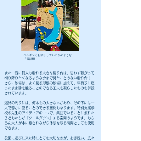
ペンギンとお話ししているかのような
「電話機」
また一度に何人も滑れる大きな滑り台は、思わず転がって
滑り降りたくなるような今まで見たことのない滑り台！
さらに砂場は、よく見る形態の砂場に加えて、車椅子に座
ったまま砂を触ることのできる工夫を凝らしたものも併設
されています。
遊具の周りには、何本もの大きな木があり、その下には一
人で静かに座ることのできる空間もあります。特別支援学
校の先生のアイディアの一つで、集団でいることに疲れた
子どもたちが「クールダウン」する空間のようです。もち
ろん大人が木に癒されながら休憩を取る時間としても使用
できます。
公園に遊びに来た時にとても大切なのが、お手洗い。広々