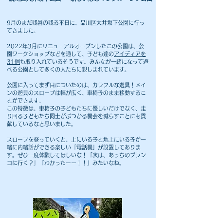
9月のまだ残暑の残る平日に、品川区大井坂下公園に行っ
てきました。
2022年3月にリニューアルオープンしたこの公園は、公
園ワークショップなどを通して、子ども達の
アイディアを
31個
も取り入れているそうです。みんなが一緒になって遊
べる公園として多くの人たちに親しまれています。
公園に入ってまず目についたのは、カラフルな遊具！メイ
ンの遊具のスロープは幅が広く、車椅子のまま移動するこ
とができます。
この特徴は、車椅子の子どもたちに優しいだけでなく、走
り回る子どもたち同士がぶつかる機会を減らすことにも貢
献しているなと思いました
。
スロープを登っていくと、上にいる子と地上にいる子が一
緒に内緒話ができる楽しい「電話機」が設置してありま
す。ぜひ一度体験してほしいな！「次は、あっちのブラン
コに行く？」「わかったーー！！」みたいなね。