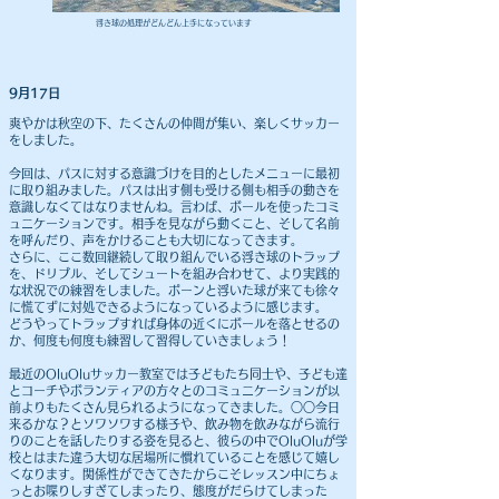
​浮き球の処理がどんどん上手になっています
9月17日
爽やかは秋空の下、たくさんの仲間が集い、楽しくサッカー
をしました。
今回は、パスに対する意識づけを目的としたメニューに最初
に取り組みました。パスは出す側も受ける側も相手の動きを
意識しなくてはなりませんね。言わば、ボールを使ったコミ
ュニケーションです。相手を見ながら動くこと、そして名前
を呼んだり、声をかけることも大切になってきます。
さらに、ここ数回継続して取り組んでいる浮き球のトラップ
を、ドリブル、そしてシュートを組み合わせて、より実践的
な状況での練習をしました。ポーンと浮いた球が来ても徐々
に慌てずに対処できるようになっているように感じます。
どうやってトラップすれば身体の近くにボールを落とせるの
か、何度も何度も練習して習得していきましょう！
最近のOluOluサッカー教室では子どもたち同士や、子ども達
とコーチやボランティアの方々とのコミュニケーションが以
前よりもたくさん見られるようになってきました。○○今日
来るかな？とソワソワする様子や、飲み物を飲みながら流行
りのことを話したりする姿を見ると、彼らの中でOluOluが学
校とはまた違う大切な居場所に慣れていることを感じて嬉し
くなります。関係性ができてきたからこそレッスン中にちょ
っとお喋りしすぎてしまったり、態度がだらけてしまった