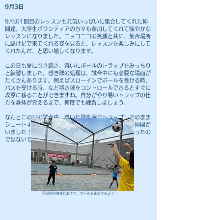
9月3日
9月の1回目のレッスンも元気いっぱいに集合してくれた仲
間達。大学生ボランティアの方々も参加してくれて賑やかな
レッスンになりました。ニッコニコの笑顔と共に、集合場所
に駆け足で来てくれる姿を見ると、レッスンを楽しみにして
くれたんだ、と思い嬉しくなります。
この日も夏に引き続き、浮いたボールのトラップをみっちり
と練習しました。浮き球の処理は、試合中にも必要な場面が
たくさんあります。例えばスローインでボールを受ける時、
パスを受ける時、など浮き球をコントロールできるとすぐに
攻撃に移ることができますね。自分がやり易いトラップの仕
方を身体が覚えるまで、何度でも練習しましょう。
​なんとこの日の試合中、浮いた球を胸でトラップしそのまま
シュートする、というミラクルプレーを見せてくれた仲間が
いました！！日々の練習の成果です。大きな自信になったの
ではないでしょうか。
手以外の身体にあてて、ボールを止めてみよう！