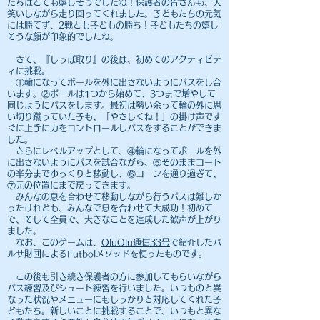
たちはとても嬉しそうでしたね！保護者の皆さんも、大
笑いしながら走り回ってくれました。子どもたちの元気
には勝てず、2戦とも子どもの勝ち！子どもたちの嬉し
そうな顔が印象的でしたね。
さて、『しっぽ取り』の後は、初めてのアクティビテ
ィに挑戦。
①輪になってボールを外に出さないようにパスをし合
います。②ボールは1つから始めて、3つまで増やして
同じようにパスをします。最初は勢い余って輪の外に思
い切り蹴っていた子も、「やさしくね！」の掛け声です
ぐに上手に力をコントロールしパスをすることができま
した。
さらにレベルアップとして、④輪になってボールを外
に出さないようにパスを試合ながら、⑤そのままコート
の半分までゆっくりと移動し、⑥コーンを通り過ぎて、
⑦元の位置にまで戻ってきます。
みんなの息を合わせて移動しながら行うパスは難しか
ったけれども、みんなで息を合わせて大成功！初めて
で、そして全員で、大きなことを達成した歓声が上がり
ました。
なお、このゲームは、
OluOlu通信33号
で紹介したバ
ルサ財団によるFutbolメソッドを使ったものです。
この後も引き続き保護者の方に参加してもらいながら
パス練習及びシュート練習を行いました。いつものと異
なった状況やメニューにもしっかりと対応してくれた子
どもたち。新しいことに挑戦することで、いつもと異な