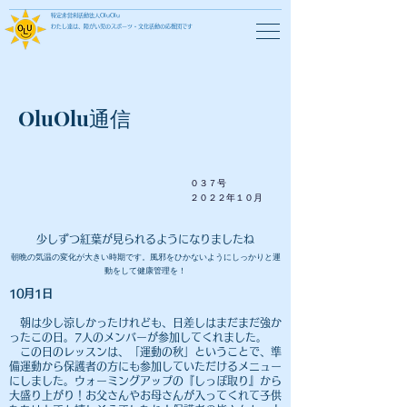
特定非営利活動法人OluOlu
わたし達は、障がい児のスポーツ・文化活動の応援団です
OluOlu通信
０３７号
​２０２２年１０月
少しずつ紅葉が見られるようになりましたね
朝晩の気温の変化が大きい時期です。風邪をひかないようにしっかりと運
動をして健康管理を！
10月1日
朝は少し涼しかったけれども、日差しはまだまだ強か
ったこの日。7人のメンバーが参加してくれました。
この日のレッスンは、「運動の秋」ということで、準
備運動から保護者の方にも参加していただけるメニュー
にしました。ウォーミングアップの『しっぽ取り』から
大盛り上がり！お父さんやお母さんが入ってくれて子供