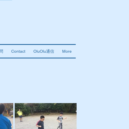
問
Contact
OluOlu通信
More