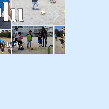
lu
の応援団で