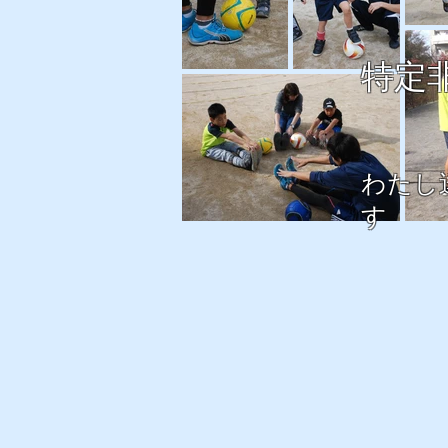
特定
わたし
す