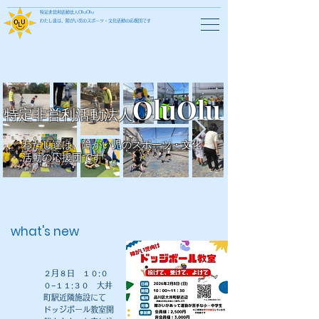
特定非営利活動法人OluOlu
わたし達は、障がい児のスポーツ・文化活動の応援団です
OluOlu
特定非営利活動法人
わたし達は、障がい児のスポーツ・文化
活動の応援団です
what's new
２月８日 １０:０
０−１１:３０ 大井
町駅近隣施設にて
​ドッジボール教室開