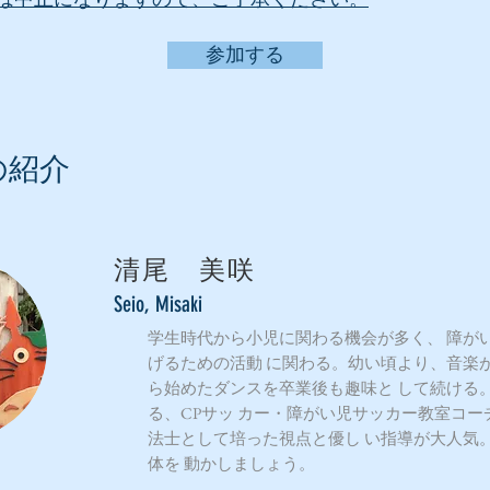
参加する
の紹介
清尾 美咲
Seio, Misaki
学生時代から小児に関わる機会が多く、 障が
げるための活動 に関わる。幼い頃より、音楽が
ら始めたダンスを卒業後も趣味と して続ける
る、CPサッ カー・障がい児サッカー教室コー
法士として培った視点と優し い指導が大人気
体を 動かしましょう。
​