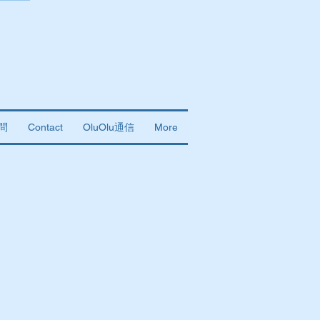
問
Contact
OluOlu通信
More