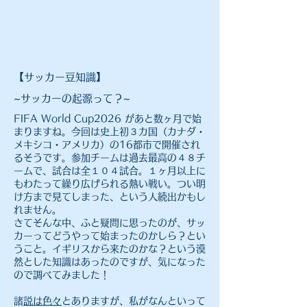
【サッカー豆知識】
~サッカーの起源って？~
FIFA World Cup2026 があと数ヶ月で始
まりますね。今回は史上初３カ国（カナダ・
メキシコ・アメリカ）の16都市で開催され
るそうです。参加チームは過去最高の４８チ
ームで、試合は全１０４試合。１ヶ月以上に
もわたって繰り広げられる熱い戦い。つい明
け方まで見てしまった、という人続出かもし
れません。
さてそんな中、ふと疑問に思ったのが、サッ
カーってどうやって始まったのかしら？とい
うこと。イギリスから来たのかな？という漠
然とした知識はあったのですが、気になった
ので調べてみました！
​諸説は色々
とありますが、私がなんといって