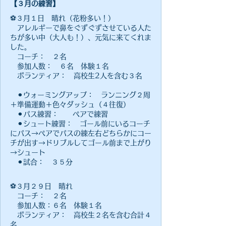
【３月の練習】
⚽️３月１日 晴れ（花粉多い！）
アレルギーで鼻をぐずぐずさせている人た
ちが多い中（大人も！）、元気に来てくれま
した。
​ コーチ： ２名
参加人数： ６名 体験１名
ボランティア： 高校生2人を含む３名
⚫︎ウォーミングアップ： ランニング２周
＋準備運動＋色々ダッシュ（４往復）
⚫︎パス練習： ペアで練習
⚫︎シュート練習： ゴール前にいるコーチ
にパス→ペアでパスの練左右どちらかにコー
チが出す→ドリブルしてゴール前まで上がり
→シュート
⚫︎試合： ３５分
⚽️３月２９日 晴れ
​ コーチ： ２名
参加人数：６名 体験１名
ボランティア： 高校生２名を含む合計４
名