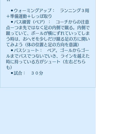
⚫︎ウォーミングアップ： ランニング３周
＋準備運動＋しっぽ取り
⚫︎パス練習（ペア）： コーチからの注意
点ーつま先ではなく足の内側で蹴る。内側で
蹴っていて、ボールが横にずれていってしま
う時は、おへそを少しだけ蹴る足の方に開い
てみよう（体の位置と足の方向を意識）
⚫︎パスシュート： ペア。ゴールからゴー
ルまでパスでつないでいき、ラインを越えた
時に持っている方がシュート（左右どちら
も）
⚫︎試合： ３０分