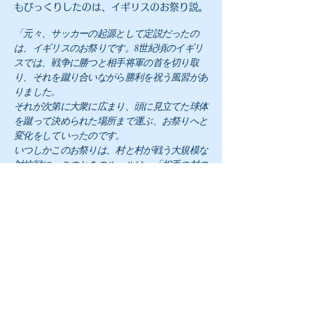
もびっくりしたのは、イギリスのお祭り説。
「元々、サッカーの起源として定説だったの
は、イギリスのお祭りです。8世紀頃のイギリ
スでは、戦争に勝つと相手将軍の首を切り取
り、それを蹴り合いながら勝利を祝う風習があ
りました。
それが次第に大衆に広まり、頭に見立てた球体
を蹴って決められた場所まで運ぶ、お祭りへと
変化をしていったのです。
いつしかこのお祭りは、村と村が戦う大規模な
対抗戦に。このときのルールは、「相手の村の
門(ゴール)にボール入れる」「相手を殺しては
いけない」などという大雑把なものだったそう
（WONDER SCHOOL! 「サッカ
です。」
ーの起源はどこの国？世界中に広がったサッ
カーの歴史」より引用）
人間の歴史には残酷な風習や習慣が多くみら
れますが、サッカーの起源の一つとして、相
手将軍の首を切ってそれを蹴り合う、という
のには驚きました。歴史を紐解くと色々なこ