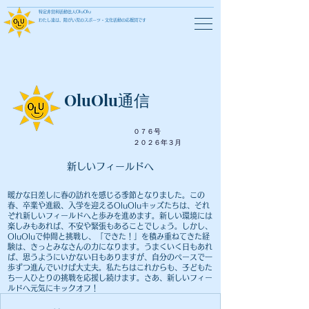
特定非営利活動法人OluOlu
わたし達は、障がい児のスポーツ・文化活動の応援団です
OluOlu通信
０７６号
​２０２６年３月
​新しいフィールドへ
暖かな日差しに春の訪れを感じる季節となりました。この
春、卒業や進級、入学を迎えるOluOluキッズたちは、それ
ぞれ新しいフィールドへと歩みを進めます。新しい環境には
楽しみもあれば、不安や緊張もあることでしょう。しかし、
OluOluで仲間と挑戦し、「できた！」を積み重ねてきた経
験は、きっとみなさんの力になります。うまくいく日もあれ
ば、思うようにいかない日もありますが、自分のペースで一
歩ずつ進んでいけば大丈夫。私たちはこれからも、子どもた
ち一人ひとりの挑戦を応援し続けます。さあ、新しいフィー
ルドへ元気にキックオフ！