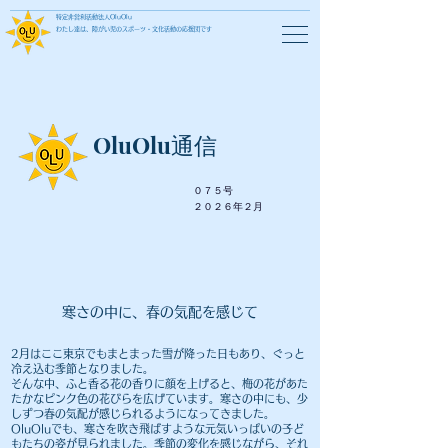
特定非営利活動法人OluOlu
わたし達は、障がい児のスポーツ・文化活動の応援団です
OluOlu通信
０７５号
​２０２６年２月
​寒さの中に、春の気配を感じて
2月はここ東京でもまとまった雪が降った日もあり、ぐっと
冷え込む季節となりました。
そんな中、ふと香る花の香りに顔を上げると、梅の花があた
たかなピンク色の花びらを広げています。寒さの中にも、少
しずつ春の気配が感じられるようになってきました。
OluOluでも、寒さを吹き飛ばすような元気いっぱいの子ど
もたちの姿が見られました。季節の変化を感じながら、それ