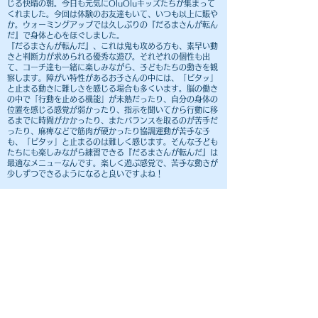
じる快晴の朝。今日も元気にOluOluキッズたちが集まって
くれました。今回は体験のお友達もいて、いつも以上に賑や
か。ウォーミングアップでは久しぶりの『だるまさんが転ん
だ』で身体と心をほぐしました。
『だるまさんが転んだ』、これは鬼も攻める方も、素早い動
きと判断力が求められる優秀な遊び。それぞれの個性も出
て、コーチ達も一緒に楽しみながら、子どもたちの動きを観
察します。障がい特性があるお子さんの中には、「ピタッ」
と止まる動きに難しさを感じる場合も多くいます。脳の働き
の中で「行動を止める機能」が未熟だったり、自分の身体の
位置を感じる感覚が弱かったり、指示を聞いてから行動に移
るまでに時間がかかったり、またバランスを取るのが苦手だ
ったり、麻痺などで筋肉が硬かったり協調運動が苦手な子
も、「ピタッ」と止まるのは難しく感じます。そんな子ども
たちにも楽しみながら練習できる『だるまさんが転んだ』は
最適なメニューなんです。楽しく遊ぶ感覚で、苦手な動きが
少しずつできるようになると良いですよね！
さて、十分に温まった後は、ボールを使ったメニューにみっ
ちりと取り組みました。コーチが左右どちらかにボールを落
とすのをトラップしてシュートまで持っていく練習は、最初
は立ち止まってしまう子も見受けられました。瞬時に動く方
向を判断するのも、とても難しい動きでしたね。顔を上げて
いる、すぐに方向転換できるように身体が開きすぎないよう
にスタンバイしている、など、ちょっとした変化で動きやす
さが変わったことを実感できたと思います。
​その後はお楽しみの試合で、完全燃焼！みんな2月もよく頑
張りました。