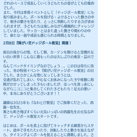
ぞれのペースで成長していく子どもたちの姿がとても印象的
でした。
また、今月は単発イベントとして「ドッジボール教室」にも
取り組みました。ボールを投げる・よけるといった動きの中
で、相手の動きを見たり、とっさに判断したりする力が求め
られますが、子どもたちは楽しみながら積極的にチャレンジ
していました。サッカーとはまた違った動きや関わりの中
で、新たな一面や成長も感じられる時間となりました。
2月8日​『障がい児ドッジボール教室』開催！
前日の夜からの雪。そして朝、カーテンを開けると見慣れな
い白い世界！こんなに積もったのは久しぶりの東京・品川で
す。
なんてバッドタイミングなのでしょう…。この日は待ちに待
った、冬の特別イベント『障がい児ドッジボール教室』の日
でした。まさかこんな雪になってしまうとは。
交通が乱れてしまい、やむなくお休みになった子や移動に時
間がかかってしまった子もいましたが、ほっぺを真っ赤にし
ながらニコニコと集合してくれた子どもたち！足元の悪い
中、本当にありがとうございます！！
講師は2025年も『なわとび教室』でご指導くださった、西
薗一也先生。
寒さも吹き飛ばすくらい元気いっぱいの西薗先生の元気な声
で、ドッジボール教室スタートです。
はじめは、ボールを真上に投げてキャッチする練習からスタ
ート。途中で手をたたいたり、回転したりと動きを加えなが
ら、タイミングよくボールを捉えることに挑戦しました。さ