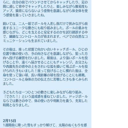
らに、自分の前でバウンドさせてからキャッチしたり、足の
間に通して背中でキャッチしたりと、楽しみながら難易度も
アップ。猫背にならないよう姿勢を意識しながら体全体を使
う感覚を養っていきましたね。
続いては、二人一組でボールを人差し指だけで挟みながら前
進するユニークな動きにも取り組みました。ボールの重みを
感じながら、どこを支えると安定するのかを試行錯誤する中
で、繊細なコントロール力が育まれます。ペアでの自然なコ
ミュニケーションも生まれていました。
その後は、座った状態で向かい合いキャッチボール。ひじの
位置や腕の使い方、手の向きなどを意識しながら、狙った方
向へ投げる練習を行いました。最後は、より強いボールを投
げることや、遠くへ届かせることにもチャレンジ。お父さん
や西薗先生の背中の上をきれいな弧を描いて飛ぶボールを投
げられた子もいました！座って投げることに慣れた後は、全
身を使って強い球、長い飛距離の球を投げることにも挑戦。
コントロールと身体の力の伝え方に苦戦した子も多くみられ
ました。
子どもたちは一つひとつの動きに楽しみながら取り組み、
「できた！」という達成感を重ねていました。ドッジボール
ならでは動きの中で、体の使い方や判断力を養う、充実した
時間となりました。
2月15日​
1週間前に降った雪もすっかり解けて、太陽のぬくもりを感