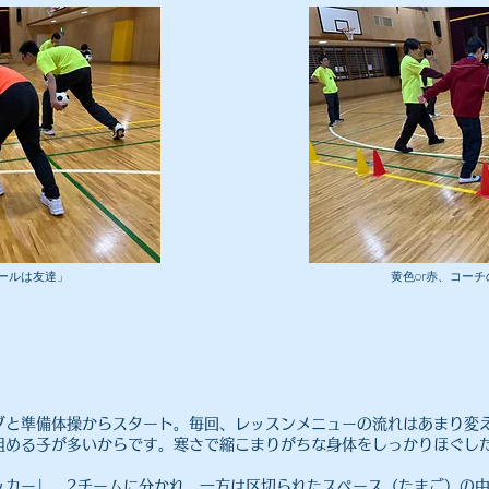
ボールは友達」
​黄色or赤、コー
グと準備体操からスタート。毎回、レッスンメニューの流れはあまり変
組める子が多いからです。寒さで縮こまりがちな身体をしっかりほぐし
。
ッカー」。2チームに分かれ、一方は区切られたスペース（たまご）の