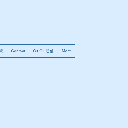
問
Contact
OluOlu通信
More