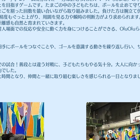
とを目指すゲームです。たまごの中の子どもたちは、ボールを止めて守
まごを割った回数を競い合いながら取り組みました。負けた方は腕立て
難易度もぐっと上がり、周囲を見る力や瞬時の判断力がより求められます
距離感も自然と育まれていきます。
人場面での反応や安全に動く力を身につけることができる、OluOlu
相手にボールをつなぐことや、ゴールを意識する動きを繰り返し行い、
での試合！普段とは違う対戦に、子どもたちもやる気十分。大人に向か
的でした。
た時間となり、仲間と一緒に取り組む楽しさを感じられる一日となりま