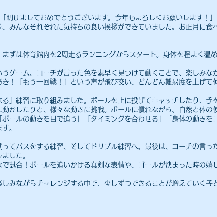
室！「明けましておめでとうございます。今年もよろしくお願いします！
子、みんなそれぞれに気持ちの良い挨拶ができていました。お正月に食
、まずは体育館内を2周走るランニングからスタート。身体を程よく温
というゲーム。コーチが言った色を素早く見つけて動くことで、楽しみな
好き！「もう一回戦！」という声が飛び交い、どんどん難易度を上げて
なる」練習に取り組みました。ボールを上に投げてキャッチしたり、手
に動かしたりと、様々な動きに挑戦。ボールに慣れながら、自然と体の
「ボールの動きを目で追う」「タイミングを合わせる」「身体の動きを
ます。
蹴ってパスをする練習、そしてドリブル練習へ。最後は、コーチの言っ
しました。
なで試合！ボールを追いかける真剣な表情や、ゴールが決まった時の嬉
楽しみながらチャレンジする中で、少しずつできることが増えていく子