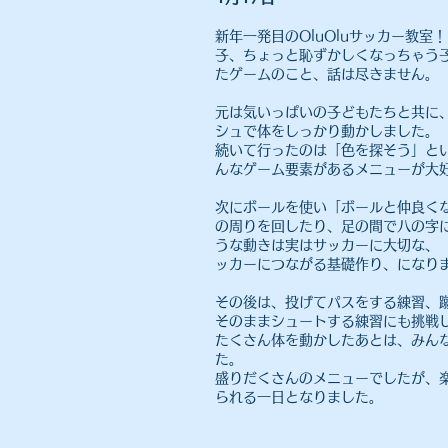
新年一発目のOluOluサッカー教
子、ちょっと恥ずかしくなっちゃう
たゲームのこと、話は尽きません。
元は気いっぱいの子どもたちと共に
シュで体をしっかり動かしました。
​
続いて行ったのは「色を探そう」
んなゲーム要素があるメニューが大
次にボールを使い「ボールと仲良く
の周りを回したり、足の間で八の字
うな動きは実はサッカーに大切な、
ッカーにつながる基礎作り、になり
その後は、投げてパスをする練習、
そのままシュートする練習にも挑戦
たくさん体を動かしたあとは、みん
た。
盛りだくさんのメニューでしたが、
られる一日となりました。