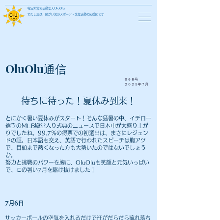
特定非営利活動法人OluOlu
わたし達は、障がい児のスポーツ・文化活動の応援団です
OluOlu通信
０６８号
​２０２５年７月
​待ちに待った！夏休み到来！
とにかく暑い夏休みがスタート！そんな猛暑の中、イチロー
選手のMLB殿堂入り式典のニュースで日本中が大盛り上が
りでしたね。99.7％の得票での初選出は、まさにレジェン
ドの証。日本語も交え、英語で行われたスピーチは胸アツ
で、目頭まで熱くなった方も大勢いたのではないでしょう
か。
努力と挑戦のパワーを胸に、OluOluも笑顔と元気いっぱい
で、この暑い7月を駆け抜けました
！
7月6日
サッカーボールの空気を入れるだけで汗がだらだら流れ落ち