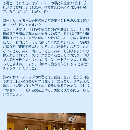
る暑さ。それもそのはず、この日の最高気温は34度！ 久
しぶりに参加してくれた子、体験参加に来てくれた子も居
て、今日もOluOluは賑やかです。​
コーチがサッカーの身体の使い方のポイントをみんなに言い
ましたが、覚えてますか？
そう！ ずばり、「斜めの構え＆斜めの動き」でしたね。身
体の向きを斜めに構えると何が良いのか。それは①動きの選
択肢が増える（正面だと前にしか行けない）、②敵に読まれ
にくい（正面だとまっすぐ前に行くのがバレバレ）、③視野
が広がる（正面の敵以外も見ることが出来る）など良いこと
がたくさん。斜めに構えて、そして斜めにも動けるように心
構えをしておくと、スペースをつくることができたり、ドリ
ブルで敵を抜きやすくなったり、シュートチャンスにも繋が
ってきますね。つまり、「斜めの動きで作られる“すきま”が
チャンス！」ということ。
斜めのサイドステップの練習では、前後、左右、どちら向き
で進めば良いのか分からなくなってしまったり、リズムよく
進むことが難しかったですね。感覚に慣れてきたら、少しづ
つ練習メニューも難易度を上げて
​、実践で使える動きにして
いきましょう！