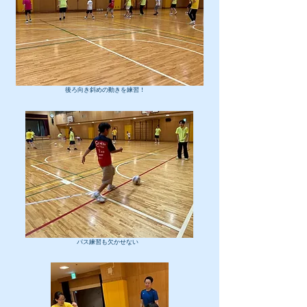
​後ろ向き斜めの動きを練習！
​パス練習も欠かせない