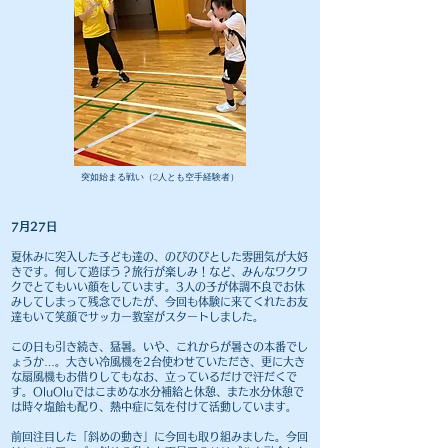
​突如始まる戦い（2人とも空手経験者）
7月27日
夏休みに突入した子ども達の、のびのびとした雰囲気が大好
きです。何して遊ぼう？旅行が楽しみ！など、みんなワクワ
クでとてもいい顔をしています。3人の子が体調不良でお休
みしてしまって残念でしたが、今回も体験に来てくれたお友
達もいて笑顔でサッカー教室がスタートしました。
この日も引き続き、猛暑。いや、これからが暑さの本番でし
ょうか…。大きい冷風機を2台使わせていただき、更に大き
な扇風機もお借りしてもなお、立っているだけで汗だくで
す。OluOluではこまめな水分補給と休憩、また水分休憩で
は時々塩飴も配り、熱中症に気を付けて活動しています。
​前回注目した「斜めの動き」に今回も取り組みました。今回