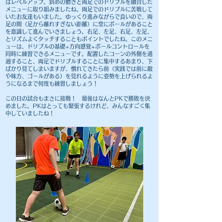
はレベルアップ。斜めの動きと両足でのドリブルを融合した
メニューに取り組みましたね。両足でのドリブルに苦戦して
いたお友達もいました。ゆっくり進みながらで良いので、両
足の間（足から離れすぎない距離）に常にボールがあること
を意識して進んでいきましょう。右足、左足、右足、左足、
とリズムよくタッチすることもポイントでしたね。このメニ
ューは、ドリブルの基礎+方向感覚+ボールコントロールを
同時に練習できるメニューです。配置したコーンの外側を通
過すること、両足でドリブルすることに集中するあまり、下
ばかり見てしまいますが、慣れてきたら前（実践では前に敵
や味方、ゴールがある）を見れるように姿勢を上げられるよ
うになるまで何度も練習しましょう！
この日の試合もまさに接戦！ 最後はなんとPKで勝敗を決
めました。PKはとっても緊張するけれど、みんなすごく集
中していましたね！