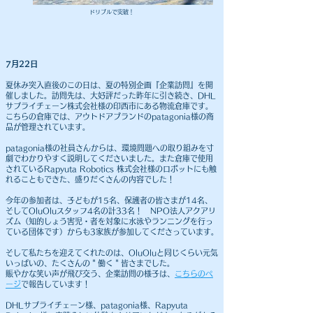
​ドリブルで突破！
7月22日
夏休み突入直後のこの日は、夏の特別企画『企業訪問』を開
催しました。
訪問先は、大好評だった昨年に引き続き、DHL
サプライチェーン株式会社様の印西市にある物流倉庫です。
こちらの倉庫では、アウトドアブランドのpatagonia様の商
品が管理されています。
patagonia様の社員さんからは、環境問題への取り組みを寸
劇でわかりやすく説明してくださいました。また倉庫で使用
されているRapyuta Robotics 株式会社様のロボットにも触
れることもできた、盛りだくさんの内容でした！
今年の参加者は、子どもが15名、保護者の皆さまが14名、
そしてOluOluスタッフ4名の計33名！ NPO法人アクアリ
ズム（知的しょう害児・者を対象に水泳やランニングを行っ
ている団体です）からも3家族が参加してくださっています。
そして私たちを迎えてくれたのは、OluOluと同じくらい元気
いっぱいの、たくさんの＂働く＂皆さまでした。
​
​​賑やかな笑い声が飛び交う、企業訪問の様子は、
こちらのペ
ージ
で報告しています！
DHLサプライチェーン様、patagonia様、Rapyuta