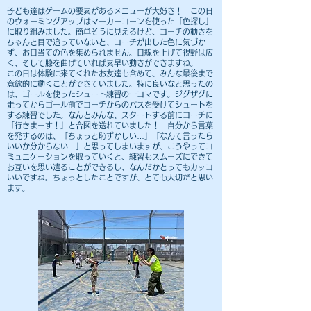
子ども達はゲームの要素があるメニューが大好き！ この日
のウォーミングアップはマーカーコーンを使った「色探し」
に取り組みました。簡単そうに見えるけど、コーチの動きを
ちゃんと目で追っていないと、コーチが出した色に気づか
ず、お目当ての色を集められません。目線を上げて視野は広
く、そして膝を曲げていれば素早い動きができますね。
この日は体験に来てくれたお友達も含めて、みんな最後まで
意欲的に動くことができていました。特に良いなと思ったの
は、ゴールを使ったシュート練習の一コマです。ジグザグに
走ってからゴール前でコーチからのパスを受けてシュートを
する練習でした。なんとみんな、スタートする前にコーチに
「行きまーす！」と合図を送れていました！ 自分から言葉
を発するのは、「ちょっと恥ずかしい…」「なんて言ったら
いいか分からない…」と思ってしまいますが、こうやってコ
ミュニケーションを取っていくと、練習もスムーズにできて
お互いを思い遣ることができるし、なんだかとってもカッコ
いいですね。ちょっとしたことですが、とても大切だと思い
ます。