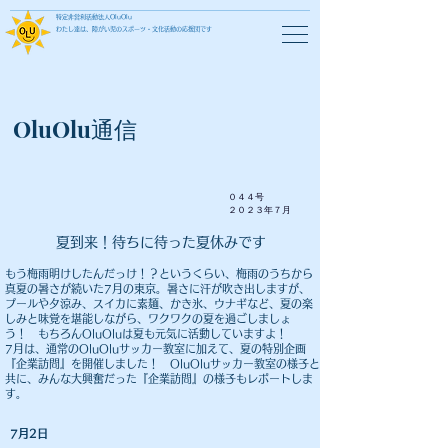
特定非営利活動法人OluOlu
わたし達は、障がい児のスポーツ・文化活動の応援団です
OluOlu通信
０４４号
​２０２３年７月
​夏到来！待ちに待った夏休みです
もう梅雨明けしたんだっけ！？というくらい、梅雨のうちから
真夏の暑さが続いた7月の東京。暑さに汗が吹き出しますが、
プールや夕涼み、スイカに素麺、かき氷、ウナギなど、夏の楽
しみと味覚を堪能しながら、ワクワクの夏を過ごしましょ
う！ もちろんOluOluは夏も元気に活動していますよ！
​7月は、通常のOluOluサッカー教室に加えて、夏の特別企画
『企業訪問』を開催しました！ OluOluサッカー教室の様子と
共に、みんな大興奮だった『企業訪問』の様子もレポートしま
す。
7月2日