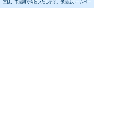
室は、不定期で開催いたします。予定はホームペー
ジでご案内しますので、公開されるまでお待ちくだ
さい。ご希望の方にはメールでお知らせしますの
で、ご連絡ください。
Ｑ７ 兄弟の参加は可能ですか？
​Ａ７
OluOlu
サッカー教室の参加条件にあたるご
兄弟は、ご参加いただけます。それぞれのお名前、
年齢を明記の上、「Contact」よりお問い合わせく
ださい。
OluOlu
サッカー教室の参加条件にあたら
ないご兄弟のご参加はご遠慮いただいております。
保護者の方と一緒にご見学ください。