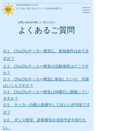
特定非営利活動法人OluOlu
わたし達は、障がい児のスポーツ・文化活動の応援団です
​お問い合わせの前にご一読ください
よくあるご質問
Ｑ１
OluOluサッカー教室に、参加条件はありま
すか？
Ｑ２
サッカー教室の活動場所はどこです
OluOlu
か？
Ｑ３
サッカー教室に参加したいが、月謝
OluOlu
はいくらですか？
Ｑ４
サッカー教室は何曜日に開催してい
OluOlu
ますか？
Ｑ５
サッカーの個人指導をしてほしいが可能です
か？
​Ｑ６
ダンス教室、武術教室の次回予定を知りた
い。