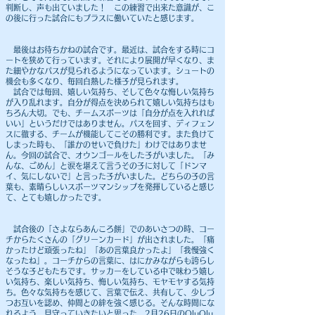
判断し、声も出ていました！ この練習で出来た意識が、こ
の後に行った試合にもプラスに働いていたと感じます。
最後はお待ちかねの試合です。最近は、試合をする時にコ
ートを狭めて行っています。それにより展開が早くなり、ま
た細やかなパスが見られるようになっています。シュートの
機会も多くなり、毎回白熱した様子が見られます。
試合では毎回、嬉しい気持ち、そして色々な悔しい気持ち
が入り乱れます。自分が得点を決められて嬉しい気持ちはも
ちろん大切。でも、チームスポーツは「自分が点を入れれば
いい」というだけではありません。パスを回す、ディフェン
スに徹する、チームが機能してこその勝利です。また負けて
しまった時も、「誰かのせいで負けた」わけではありませ
ん。今回の試合で、オウンゴールをした子がいました。「み
んな、ごめん」と涙を堪えて言うその子に対して「ドンマ
イ、気にしないで」と言った子がいました。どちらの子の言
葉も、素晴らしいスポーツマンシップを発揮していると感じ
て、とても嬉しかったです。
試合後の「さよならあんころ餅」でのあいさつの時、コー
チからたくさんの「グリーンカード」が出されました。「痛
かったけど頑張ったね」「あの言葉良かったよ」「我慢強く
なったね」。コーチからの言葉に、はにかみながらも誇らし
そうな子どもたちです。サッカーをしている中で味わう​嬉し
い気持ち、楽しい気持ち、悔しい気持ち、モヤモヤする気持
ち。色々な気持ちを感じて、言葉で伝え、共有して、少しづ
つお互いを認め、仲間との絆を強く感じる。そんな時間にな
れるよう、見守っていきたいと思った、2月26日のOluOlu