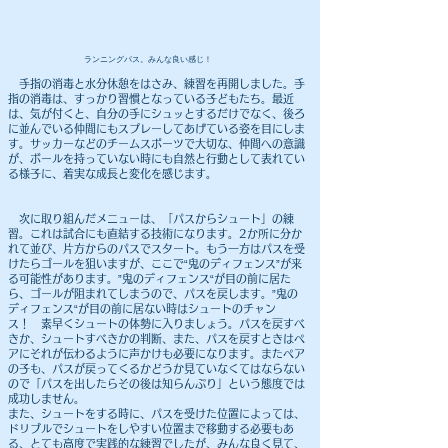
​ランニングパス。みんな良い感じ！
手指の消毒と水分休憩をはさみ、練習を再開しました。手
指の消毒は、すっかり習慣となっている子どもたち。最近
は、気が付くと、自分の手にシュッとするだけでなく、後ろ
に並んでいる仲間にもスプレーしてあげている姿を目にしま
す。サッカーなどのチームスポーツで大切な、仲間への意識
が、ボールを持っていない時にも自然と行動として表れてい
る様子に、着実な成長と変化を感じます。
次に取り組んだメニューは、「パスからシュート」の練
習。これは試合にも直結する技術になります。2か所に分か
れて並び、片方からのパスでスタート。もう一方はパスを受
けたらゴールを狙いますが、ここで“鬼のディフェンス”が来
る可能性があります。”鬼のディフェンス“が目の前に居た
ら、ゴールが阻まれてしまうので、パスを戻します。”鬼の
ディフェンス“が目の前に居ない時はシュートのチャン
ス！ 素早くシュートの体勢に入りましょう。パスを戻すべ
きか、シュートすべきかの判断、また、パスを戻すときはペ
アにそれが伝わるように声かけも必要になります。またペア
の子も、パスが戻ってくるかどうか見ていなくてはならない
ので「パスを出したらその後は知らんぷり」という態度では
成功しません。
また、シュートをする時に、パスを受けた位置によっては、
ドリブルでシュートをしやすい位置まで移動する必要もあ
る、とても高度で実践的な練習でしたが、みんな良く見て、