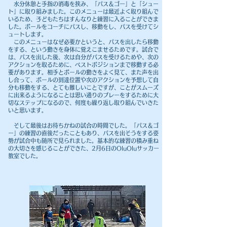
​ 水分休憩と手指の消毒を挟み、「パス＆ゴー」と「シュー
ト」に取り組みました。このメニューは最近よく取り組んで
いるため、子どもたちはすんなりと練習に入ることができま
した。ボールをコーチにパスし、移動をし、パスを受けてシ
ュートします。
このメニューはなぜ必要かというと、パスを出したら移動
をする、という動きを身体に覚えこませるためです。試合で
は、パスを出した後、次は自分がパスを受けるためや、次の
アクションを取るために、ベストポジションまで移動する必
要があります。相手とボールの動きをよく見て、また声を出
し合って、ボールの到達位置や次のアクションを予想して自
分も移動をする、とても難しいことですが、ことがスムーズ
に出来るようになることは思い通りのプレーをするために大
切なステップになるので、何度も繰り返し取り組んでいきた
いと思います。
​ そして最後はお待ちかねの試合の時間でした。「パス＆ゴ
ー」の練習の直後だったこともあり、パスを出そうをする姿
勢が試合中も随所で見られました。基本的な練習の積み重ね
の大切さを感じることができた、2月6日のOluOluサッカー
教室でした。