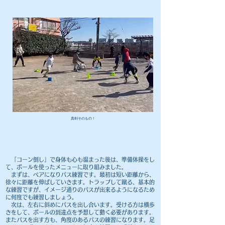
​真剣そのもの！
​ 「コーン倒し」で身体も心も温まった後は、準備体操をし
て、ボールを使ったメニューに取り組みました。
​ まずは、ペアになりパス練習です。最初は短い距離から、
徐々に距離を伸ばしていきます。トラップして蹴る、基本的
な練習ですが、イメージ通りのパスが出来るようになるため
に何度でも練習しましょう。
次は、左右に斜めにパスを出し合います。受ける方は横歩
きをして、ボールの到達点を予想して動く必要があります。
またパスを出す方も、角度のあるパスの練習になります。足