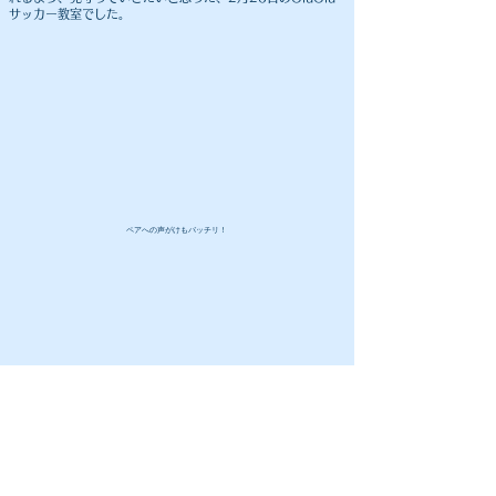
サッカー教室でした。
​ペアへの声がけもバッチリ！
⚽️⚽️⚽️⚽️⚽️⚽️⚽️⚽️⚽️⚽️⚽️⚽️⚽️⚽️⚽️⚽️⚽️⚽️⚽️⚽️⚽️⚽️⚽️⚽️⚽️⚽️⚽️⚽️⚽️⚽️⚽️⚽️⚽️⚽️⚽️⚽️⚽️⚽️
​⚽観戦報告⚽
第10回
日本アンプティサッカー選手権大会2021