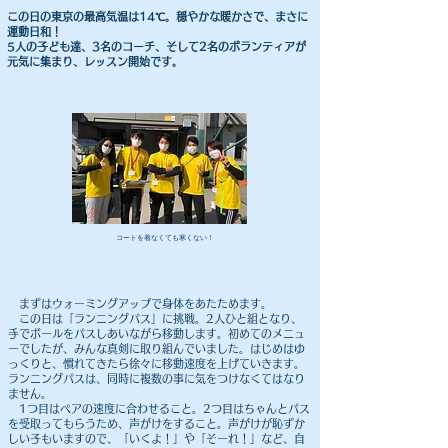
この日の東京の最高気温は14℃。穏やかな暖かさで、まさに
運動日和！
5人の子ども達、3名のコーチ、そして2名のボランティアが
元気に集まり、レッスン開始です。
​コートを着なくても寒くない！
まずはウォーミングアップで身体をあたためます。
この日は「ランニングパス」に挑戦。2人ひと組となり、
手でボールをパスしあいながら移動します。初めてのメニュ
ーでしたが、みんな真剣に取り組んでいました。はじめはゆ
っくりと、慣れてきたら徐々に移動速度を上げていきます。
ランニングパスは、同時に複数の事に気をつけなくてはなり
ません。
1つ目はペアの速度に合わせること。2つ目はちゃんとパス
を受取ってもらうため、声がけをすること。声がけが恥ずか
しい子もいますので、「いくよ！」や「そーれ！」など、自