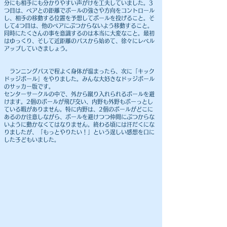
分にも相手にも分かりやすい声がけを工夫していました。3
つ目は、ペアとの距離でボールの強さや方向をコントロール
し、相手の移動する位置を予想してボールを投げること。そ
して4つ目は、他のペアにぶつからないよう移動すること。
同時にたくさんの事を意識するのは本当に大変なこと。最初
はゆっくり、そして近距離のパスから始めて、徐々にレベル
アップしていきましょう。
ランニングパスで程よく身体が温まったら、次に「キック
ドッジボール」をやりました。みんな大好きなドッジボール
のサッカー版です。
センターサークルの中で、外から蹴り入れられるボールを避
けます。2個のボールが飛び交い、内野も外野もボーっとし
ている暇がありません。特に内野は、2個のボールがどこに
あるのか注意しながら、ボールを避けつつ仲間にぶつからな
いように動かなくてはなりません。終わる頃には汗だくにな
りましたが、「もっとやりたい！」という逞しい感想を口に
した子どもいました。