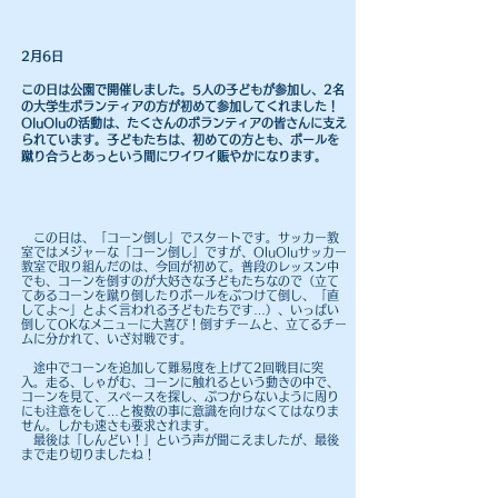
2月6日
​この日は公園で開催しました。5人の子どもが参加し、2名
の大学生ボランティアの方が初めて参加してくれました！
OluOluの活動は、たくさんのボランティアの皆さんに支え
られています。子どもたちは、
初めての方とも、ボールを
蹴り合うとあっという間にワイワイ賑やかになります。
​ この日は、「コーン倒し」でスタートです。サッカー教
室ではメジャーな「コーン倒し」ですが、OluOluサッカー
教室で取り組んだのは、今回が初めて。普段のレッスン中
でも、コーンを倒すのが大好きな子どもたちなので（立て
てあるコーンを蹴り倒したりボールをぶつけて倒し、「直
してよ～」とよく言われる子どもたちです…）、いっぱい
倒してOKなメニューに大喜び！倒すチームと、立てるチー
ムに分かれて、いざ対戦です。
途中でコーンを追加して難易度を上げて2回戦目に突
入。走る、しゃがむ、コーンに触れるという動きの中で、
コーンを見て、スペースを探し、ぶつからないように周り
にも注意をして…と複数の事に意識を向けなくてはなりま
せん。しかも速さも要求されます。
最後は「しんどい！」という声が聞こえましたが、最後
まで走り切りましたね！