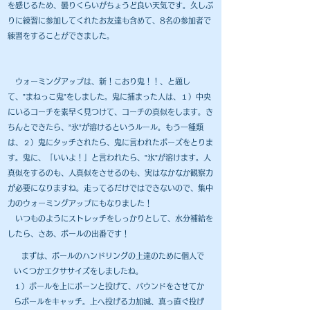
を感じるため、曇りくらいがちょうど良い天気です。久しぶ
りに練習に参加してくれたお友達も含めて、8名の参加者で
練習をすることができました。
​ ウォーミングアップは、新！こおり鬼！！、と題し
て、”まねっこ鬼”をしました。鬼に捕まった人は、１）中央
にいるコーチを素早く見つけて、コーチの真似をします。き
ちんとできたら、”氷”が溶けるというルール。もう一種類
は、２）鬼にタッチされたら、鬼に言われたポーズをとりま
す。鬼に、「いいよ！」と言われたら、”氷”が溶けます。人
真似をするのも、人真似をさせるのも、実はなかなか観察力
が必要になりますね。走ってるだけではできないので、集中
力のウォーミングアップにもなりました！
いつものようにストレッチをしっかりとして、水分補給を
したら、さあ、ボールの出番です！
まずは、ボールのハンドリングの上達のために個人で
いくつかエクササイズをしましたね。
１）ボールを上にポーンと投げて、バウンドをさせてか
らボールをキャッチ。上へ投げる力加減、真っ直ぐ投げ