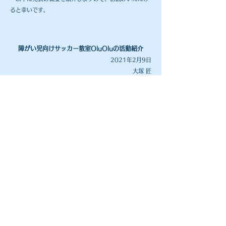
ると幸いです。
障がい児向けサッカー教室OluOluの活動紹介
2021年2月9日
大塚 匠
1 はじめに
約１年前から障がい児向けのサッカー教室にコーチと
して参加している。今回はその活動の概要と、感じてい
ることについて報告する。
2 OluOluの活動について
2.1 OluOluとは
OluOluはNPO法人の法人名で、品川区での障がい児
向けのサッカー教室の開催を主な活動とした団体であ
る。“障がいを持った子供が感じるもどかしさを少しでも